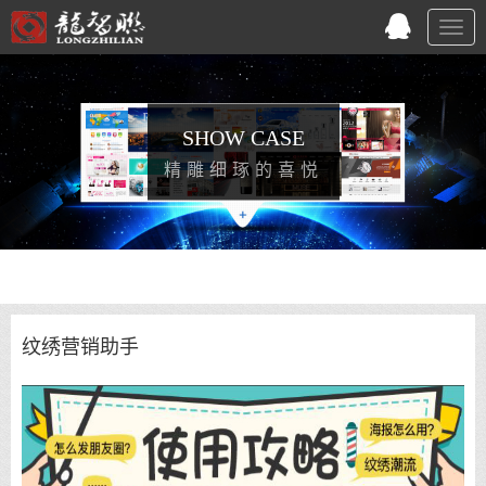
Togg
navig
SHOW CASE
精雕细琢的喜悦
纹绣营销助手